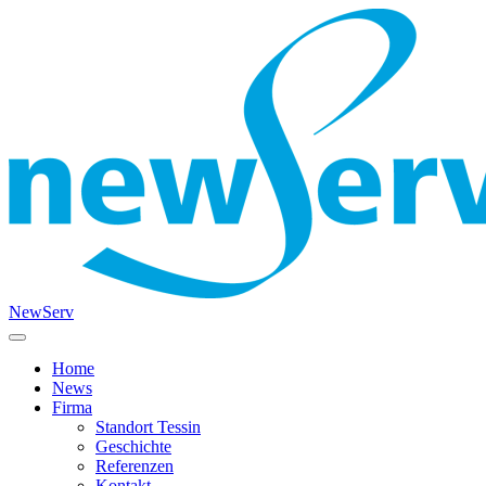
NewServ
Home
News
Firma
Standort Tessin
Geschichte
Referenzen
Kontakt